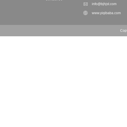
info@bjhjst.com
www.yiqibaba.com
Cop